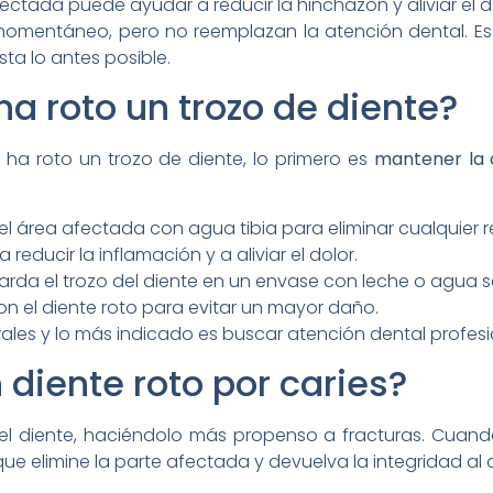
ectada puede ayudar a reducir la hinchazón y aliviar el d
momentáneo, pero no reemplazan la atención dental. Es
ta lo antes posible.
a roto un trozo de diente?
 ha roto un trozo de diente, lo primero es
mantener la
el área afectada con agua tibia para eliminar cualquier r
reducir la inflamación y a aliviar el dolor.
uarda el trozo del diente en un envase con leche o agua 
n el diente roto para evitar un mayor daño.
les y lo más indicado es buscar atención dental profes
diente roto por caries?
 del diente, haciéndolo más propenso a fracturas. Cuan
ue elimine la parte afectada y devuelva la integridad al d