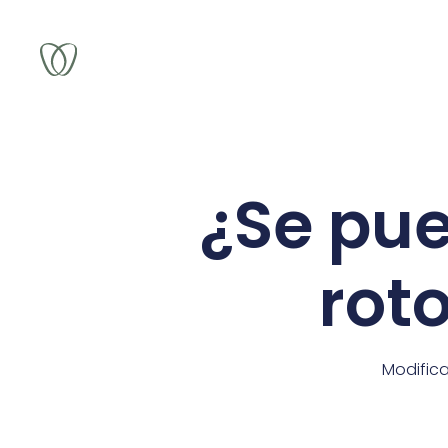
¿Se pue
roto
Modific