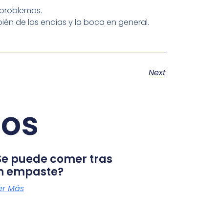
 problemas.
én de las encías y la boca en general.
Next
dos
Se puede comer tras
n empaste?
er Más