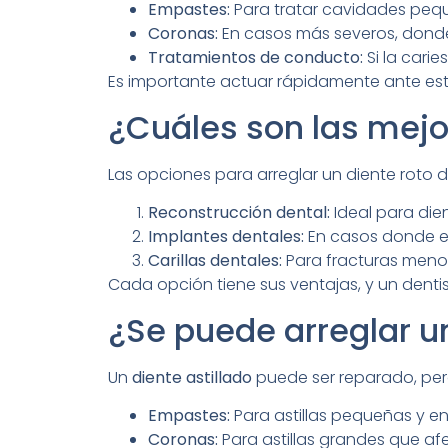
Empastes:
Para tratar cavidades peque
Coronas:
En casos más severos, donde 
Tratamientos de conducto:
Si la carie
Es importante actuar rápidamente ante esta
¿Cuáles son las mejo
Las opciones para arreglar un diente roto 
Reconstrucción dental:
Ideal para dien
Implantes dentales:
En casos donde el 
Carillas dentales:
Para fracturas menore
Cada opción tiene sus ventajas, y un dent
¿Se puede arreglar un
Un
diente astillado
puede ser reparado, pero
Empastes:
Para astillas pequeñas y en 
Coronas:
Para astillas grandes que afe