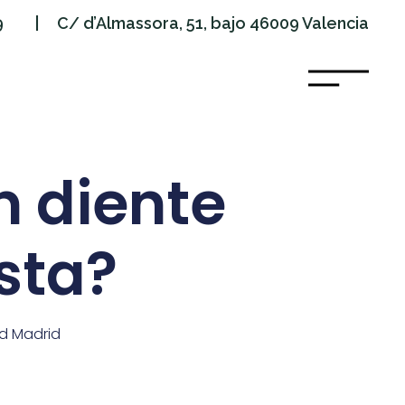
9
| C/ d’Almassora, 51, bajo 46009 Valencia
n diente
ista?
id Madrid