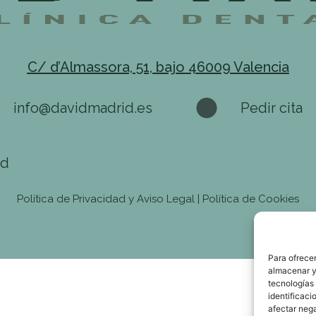
C/ d’Almassora, 51, bajo 46009 Valencia
info@davidmadrid.es
Pedir cita
id
Política de Privacidad y Aviso Legal
|
Política de Cookies
Para ofrecer
almacenar y/
tecnologías
identificaci
afectar nega