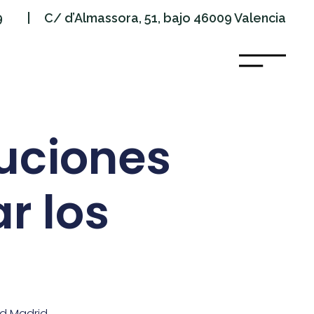
9
| C/ d’Almassora, 51, bajo 46009 Valencia
luciones
r los
id Madrid