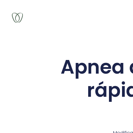
Apnea d
rápi
Modific