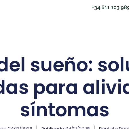
+34 611 103 98
el sueño: so
das para alivia
síntomas
ado
04/12/2025
Publicado
04/12/2025
Dentista Dav