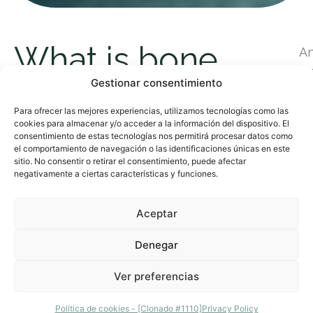
What is bone
A
in
regeneration?
Gestionar consentimiento
w
to
Para ofrecer las mejores experiencias, utilizamos tecnologías como las
cookies para almacenar y/o acceder a la información del dispositivo. El
re
consentimiento de estas tecnologías nos permitirá procesar datos como
lo
el comportamiento de navegación o las identificaciones únicas en este
sitio. No consentir o retirar el consentimiento, puede afectar
b
negativamente a ciertas características y funciones.
ti
f
Aceptar
yo
te
Denegar
T
Ver preferencias
Contáctanos
b
re
Política de cookies - [Clonado #1110]
Privacy Policy