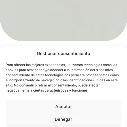
Gestionar consentimiento
What is dental
De
Para ofrecer las mejores experiencias, utilizamos tecnologías como las
cu
curettage?
cookies para almacenar y/o acceder a la información del dispositivo. El
al
consentimiento de estas tecnologías nos permitirá procesar datos como
el comportamiento de navegación o las identificaciones únicas en este
k
sitio. No consentir o retirar el consentimiento, puede afectar
as
negativamente a ciertas características y funciones.
Sc
a
Aceptar
R
Denegar
Pl