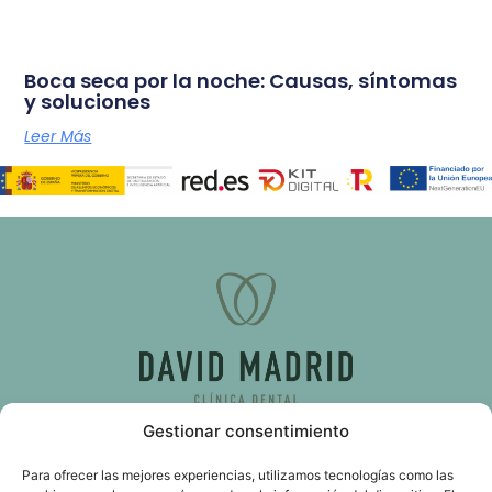
Boca seca por la noche: Causas, síntomas
y soluciones
Leer Más
Gestionar consentimiento
C/ d’Almassora, 51, bajo 46009 Valencia
Para ofrecer las mejores experiencias, utilizamos tecnologías como las