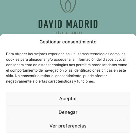
Gestionar consentimiento
C/ d’Almassora, 51, bajo 46009 Valencia
Para ofrecer las mejores experiencias, utilizamos tecnologías como las
cookies para almacenar y/o acceder a la información del dispositivo. El
consentimiento de estas tecnologías nos permitirá procesar datos como
611 103 989
el comportamiento de navegación o las identificaciones únicas en este
sitio. No consentir o retirar el consentimiento, puede afectar
info@davidmadrid.es
negativamente a ciertas características y funciones.
Pedir cita
Blog
Aceptar
© 2024 David Madrid
Denegar
Política de Privacidad y Aviso Legal
|
Política de Cookies
Ver preferencias
Contáctanos