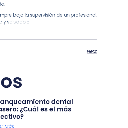
da.
iempre bajo la supervisión de un profesional.
 y saludable.
Next
dos
lanqueamiento dental
asero: ¿Cuál es el más
fectivo?
er Más