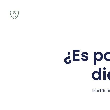
¿Es p
di
Modifica