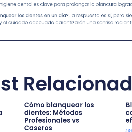
giene dental es clave para prolongar la blancura logra
anquear los dientes en un día?
, la respuesta es sí, pero s
y el cuidado adecuado garantizarán una sonrisa radiante
st Relaciona
Cómo blanquear los
B
a
dientes: Métodos
c
Profesionales vs
e
Caseros
Le